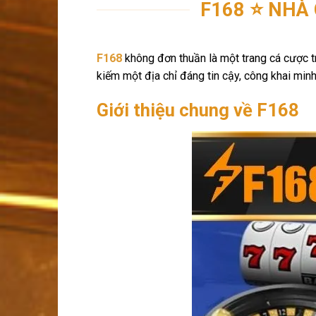
F168 ⭐️ NHÀ
F168
không đơn thuần là một trang cá cược tr
kiếm một địa chỉ đáng tin cậy, công khai min
Giới thiệu chung về F168