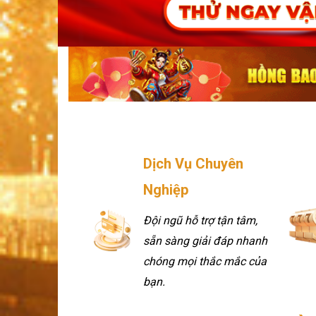
Dịch Vụ Chuyên
Nghiệp
Đội ngũ hỗ trợ tận tâm,
sẵn sàng giải đáp nhanh
chóng mọi thắc mắc của
bạn.