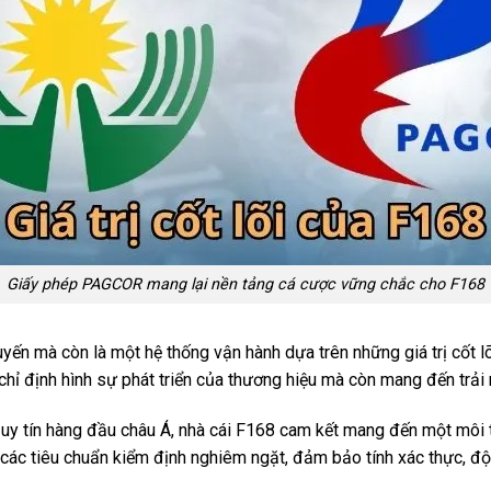
Giấy phép PAGCOR mang lại nền tảng cá cược vững chắc cho F168
yến mà còn là một hệ thống vận hành dựa trên những giá trị cốt lõ
chỉ định hình sự phát triển của thương hiệu mà còn mang đến trải 
y tín hàng đầu châu Á, nhà cái F168 cam kết mang đến một môi t
ủ các tiêu chuẩn kiểm định nghiêm ngặt, đảm bảo tính xác thực, độ