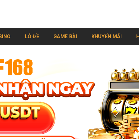
SINO
LÔ ĐỀ
GAME BÀI
KHUYẾN MÃI