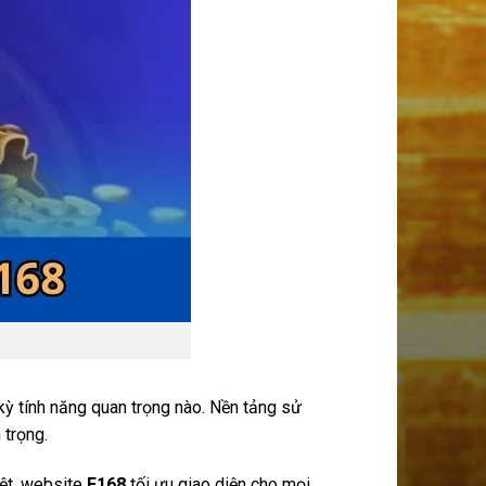
 kỳ tính năng quan trọng nào. Nền tảng sử
 trọng.
ệt, website
F168
tối ưu giao diện cho mọi