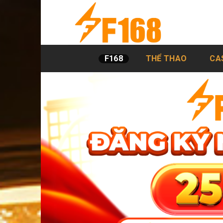
Bỏ
qua
nội
dung
F168
THỂ THAO
CA