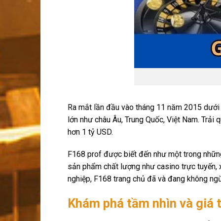
Ra mắt lần đầu vào tháng 11 năm 2015 dưới sự
lớn như châu Âu, Trung Quốc, Việt Nam. Trải q
hơn 1 tỷ USD.
F168 prof được biết đến như một trong những
sản phẩm chất lượng như casino trực tuyến, x
nghiệp, F168 trang chủ đã và đang không ngừn
Khám phá tầm nhìn và giá t