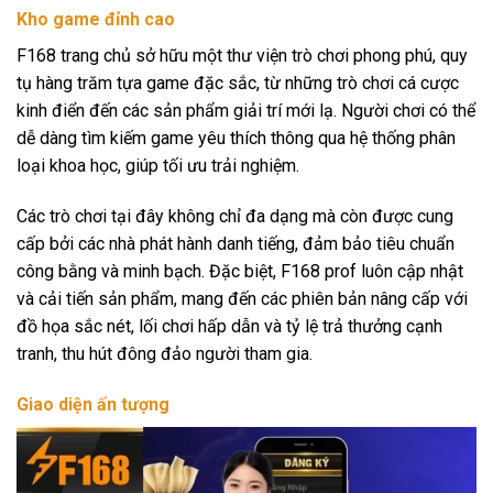
Kho game đỉnh cao
F168 trang chủ sở hữu một thư viện trò chơi phong phú, quy
tụ hàng trăm tựa game đặc sắc, từ những trò chơi cá cược
kinh điển đến các sản phẩm giải trí mới lạ. Người chơi có thể
dễ dàng tìm kiếm game yêu thích thông qua hệ thống phân
loại khoa học, giúp tối ưu trải nghiệm.
Các trò chơi tại đây không chỉ đa dạng mà còn được cung
cấp bởi các nhà phát hành danh tiếng, đảm bảo tiêu chuẩn
công bằng và minh bạch. Đặc biệt, F168 prof luôn cập nhật
và cải tiến sản phẩm, mang đến các phiên bản nâng cấp với
đồ họa sắc nét, lối chơi hấp dẫn và tỷ lệ trả thưởng cạnh
tranh, thu hút đông đảo người tham gia.
Giao diện ấn tượng