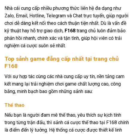
Nhà cái cung cấp nhiều phương thức liên hệ đa dạng như
Zalo, Email, Hotline, Telegram và Chat trực tuyến, giúp người
chơi dễ dàng kết nối theo cách thuận tiện nhất. Dù là vấn đề
kỹ thuật hay hỗ trợ giao dịch,
F168
trang chủ luôn đảm bảo
phản hồi nhanh, chính xác và tận tình, giúp hội viên có trải
nghiệm cá cược suôn sẻ nhất.
Top sảnh game đẳng cấp nhất tại trang chủ
F168
Với sự hợp tác cùng các nhà cung cấp uy tín, nền tảng cam
kết mang lại trải nghiệm chơi game chất lượng cao, công
bằng, minh bạch bao gồm những sảnh sau:
Thể thao
Nếu bạn là người đam mê thể thao, yêu thích sự kịch tính
trong từng trận đấu, thì sảnh cá cược thể thao tại F168 chính
là điểm đến lý tưởng. Hệ thống cá cược được thiết kế linh