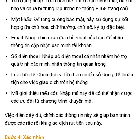
Tên đăng nhập: Lựa chọn một tài khoản riêng biệt, dễ ghi
nhớ và chưa bị trùng lặp trong hệ thống F168 trang chủ.
Mật khẩu: Để tăng cường bảo mật, hãy sử dụng sự kết
hợp giữa chữ hoa, chữ thường, chữ số, ký tự đặc biệt.
Email: Nhập chính xác địa chỉ email của bạn để nhận
thông tin cập nhật, xác minh tài khoản.
Số điện thoại: Nhập số điện thoại cá nhân nhằm hỗ trợ
quá trình xác minh, nhận thông tin quan trọng.
Loại tiền tệ: Chọn đơn vị tiền bạn muốn sử dụng để thuận
tiện cho việc giao dịch trên hệ thống.
Mã giới thiệu (nếu có): Nhập mã này để có thể nhận được
các ưu đãi từ chương trình khuyến mãi.
Việc điền đầy đủ, chính xác thông tin này sẽ giúp bạn tránh
được các rắc rối khi giao dịch rút tiền sau này.
Bước 4: Xác nhận