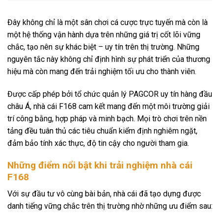
Đây không chỉ là một sân chơi cá cược trực tuyến mà còn là
một hệ thống vận hành dựa trên những giá trị cốt lõi vững
chắc, tạo nên sự khác biệt – uy tín trên thị trường. Những
nguyên tắc này không chỉ định hình sự phát triển của thương
hiệu mà còn mang đến trải nghiệm tối ưu cho thành viên.
Được cấp phép bởi tổ chức quản lý PAGCOR uy tín hàng đầu
châu Á, nhà cái F168 cam kết mang đến một môi trường giải
trí công bằng, hợp pháp và minh bạch. Mọi trò chơi trên nền
tảng đều tuân thủ các tiêu chuẩn kiểm định nghiêm ngặt,
đảm bảo tính xác thực, độ tin cậy cho người tham gia.
Những điểm nổi bật khi trải nghiệm nhà cái
F168
Với sự đầu tư vô cùng bài bản, nhà cái đã tạo dựng được
danh tiếng vững chắc trên thị trường nhờ những ưu điểm sau: