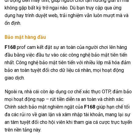
di động đến máy tính, giúp người chơi tận hưởng giải trí mà
không gặp bất kỳ trở ngại nào. Dù bạn truy cập qua ứng
dụng hay trình duyệt web, trải nghiệm vẫn luôn mượt mà và
ổn định.
Bảo mật hàng đầu
F168
prof cam kết đặt sự an toàn của người chơi lên hàng
đầu bằng việc đầu tư vào các công nghệ bảo mật tiên tiến
nhất. Công nghệ bảo mật tiên tiến với nhiều lớp mã hóa đảm
bảo an toàn tuyệt đối cho dữ liệu cá nhân, mọi hoạt động
giao dịch.
Ngoài ra, nhà cái còn áp dụng cơ chế xác thực OTP, đảm bảo
mọi hoạt động nạp – rút tiền diễn ra an toàn và chính xác.
Chính sách bảo mật nghiêm ngặt của
F168
giúp hạn chế tối
đa các rủi ro về gian lận và xâm nhập tài khoản, mang lại sự
an tâm tuyệt đối cho hội viên khi tham gia cá cược trực tuyến
trên nền tảng này.