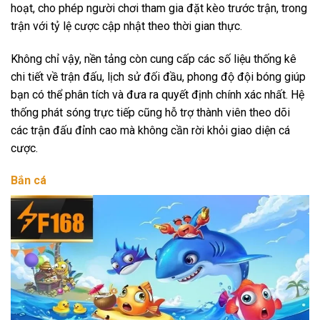
hoạt, cho phép người chơi tham gia đặt kèo trước trận, trong
trận với tỷ lệ cược cập nhật theo thời gian thực.
Không chỉ vậy, nền tảng còn cung cấp các số liệu thống kê
chi tiết về trận đấu, lịch sử đối đầu, phong độ đội bóng giúp
bạn có thể phân tích và đưa ra quyết định chính xác nhất. Hệ
thống phát sóng trực tiếp cũng hỗ trợ thành viên theo dõi
các trận đấu đỉnh cao mà không cần rời khỏi giao diện cá
cược.
Bắn cá