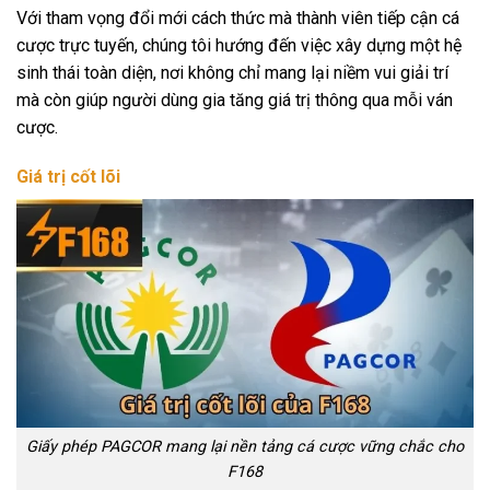
Với tham vọng đổi mới cách thức mà thành viên tiếp cận cá
cược trực tuyến, chúng tôi hướng đến việc xây dựng một hệ
sinh thái toàn diện, nơi không chỉ mang lại niềm vui giải trí
mà còn giúp người dùng gia tăng giá trị thông qua mỗi ván
cược.
Giá trị cốt lõi
Giấy phép PAGCOR mang lại nền tảng cá cược vững chắc cho
F168