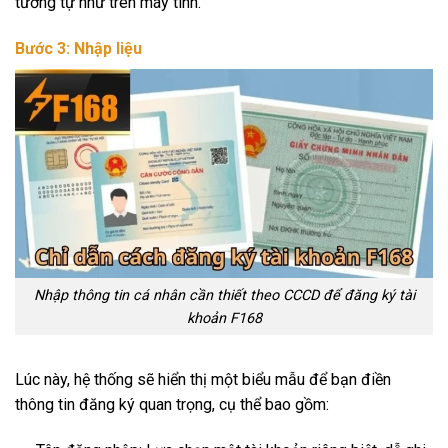
tương tự như trên máy tính.
Bước 3: Nhập liệu
Nhập thông tin cá nhân cần thiết theo CCCD để đăng ký tài
khoản F168
Lúc này, hệ thống sẽ hiển thị một biểu mẫu để bạn điền
thông tin đăng ký quan trọng, cụ thể bao gồm: