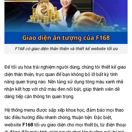
F168 có giao diện thân thiện và thiết kế website tối ưu
Để tối ưu hóa trải nghiệm người dùng, chúng tôi thiết kế giao
diện thân thiện, trực quan để bạn không bỏ lỡ bất kỳ tính
năng quan trọng nào. Nền tảng sử dụng tông màu xanh nhã
nhặn kết hợp với chữ màu đen nổi bật, giúp thành viên dễ
dàng tiếp cận thông tin quan trọng.
Hệ thống menu được sắp xếp khoa học, đảm bảo mọi thao
tác điều hướng đều nhanh chóng, thuận tiện. Đặc biệt,
website
F168
tối ưu giao diện cho mọi thiết bị, từ điện thoại