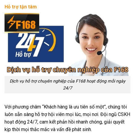
Hỗ trợ tận tâm
Dịch vụ hỗ trợ chuyên nghiệp của F168 hoạt động mỗi ngày
24/7
Với phương châm “Khách hàng là ưu tiên số một”, chúng tôi
luôn sẵn sàng hỗ trợ hội viên mọi lúc, mọi nơi. Đội ngũ CSKH
hoạt động 24/7, cam kết phản hồi nhanh chóng, giải quyết
kịp thời mọi thắc mắc và vấn đề phát sinh.