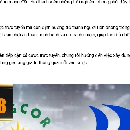
tảng mang đến cho thành viên những trải nghiệm phong phú, đầy th
c trực tuyến mà còn định hướng trở thành người tiên phong trong 
một sân chơi an toàn, minh bạch và có trách nhiệm, giúp loại bỏ nh
n tiếp cận cá cược trực tuyến, chúng tôi hướng đến việc xây dựng 
dùng gia tăng giá trị thông qua mỗi ván cược.