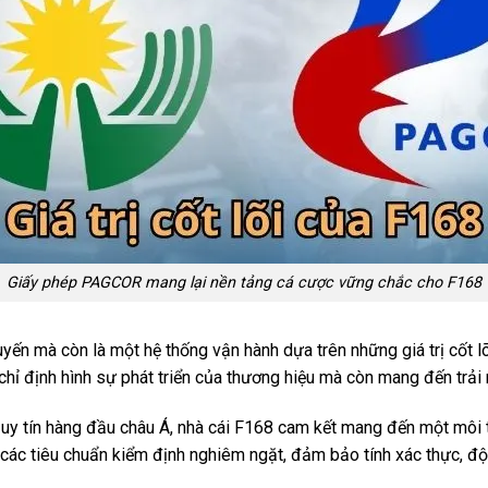
Giấy phép PAGCOR mang lại nền tảng cá cược vững chắc cho F168
yến mà còn là một hệ thống vận hành dựa trên những giá trị cốt lõ
chỉ định hình sự phát triển của thương hiệu mà còn mang đến trải 
y tín hàng đầu châu Á, nhà cái F168 cam kết mang đến một môi t
ủ các tiêu chuẩn kiểm định nghiêm ngặt, đảm bảo tính xác thực, độ