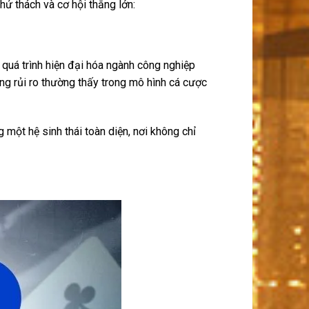
ử thách và cơ hội thắng lớn:
quá trình hiện đại hóa ngành công nghiệp
ững rủi ro thường thấy trong mô hình cá cược
một hệ sinh thái toàn diện, nơi không chỉ