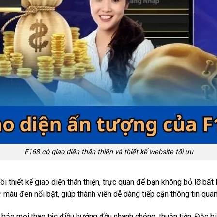
F168 có giao diện thân thiện và thiết kế website tối ưu
ôi thiết kế giao diện thân thiện, trực quan để bạn không bỏ lỡ bất
màu đen nổi bật, giúp thành viên dễ dàng tiếp cận thông tin quan
ảo mọi thao tác điều hướng đều nhanh chóng, thuận tiện. Đặc bi