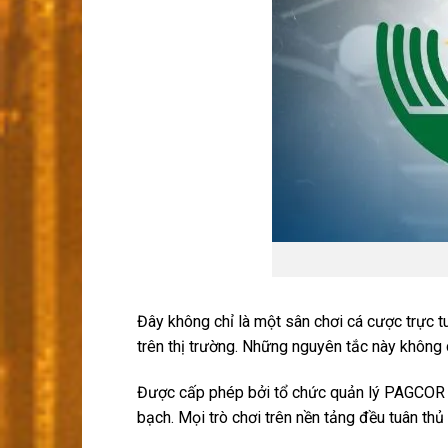
Đây không chỉ là một sân chơi cá cược trực tu
trên thị trường. Những nguyên tắc này không 
Được cấp phép bởi tổ chức quản lý PAGCOR u
bạch. Mọi trò chơi trên nền tảng đều tuân th