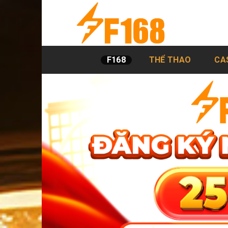
Bỏ
qua
nội
dung
F168
THỂ THAO
CA