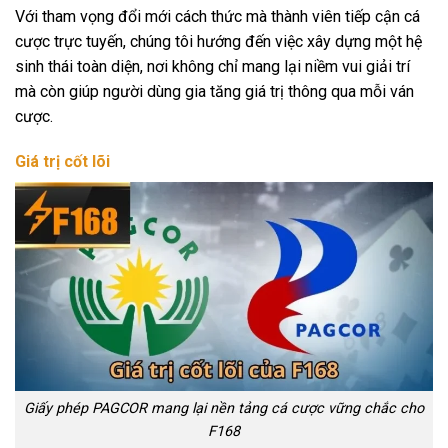
Với tham vọng đổi mới cách thức mà thành viên tiếp cận cá
cược trực tuyến, chúng tôi hướng đến việc xây dựng một hệ
sinh thái toàn diện, nơi không chỉ mang lại niềm vui giải trí
mà còn giúp người dùng gia tăng giá trị thông qua mỗi ván
cược.
Giá trị cốt lõi
Giấy phép PAGCOR mang lại nền tảng cá cược vững chắc cho
F168