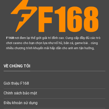
F168
nơi đem lại thế giới giải trí đỉnh cao. Cung cấp đầy đủ các trò
chơi casino cho bạn chọn lựa như nổ hũ, bắn cá, game bài... cùng
nhiều chương trình khuyến mãi hấp dẫn cho anh em tận hưởng,
VỀ CHÚNG TÔI
Giới thiệu F168
Chính sách bảo mật
Điều khoản sử dụng