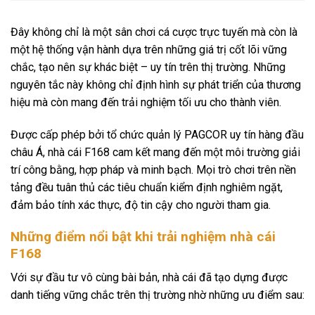
Đây không chỉ là một sân chơi cá cược trực tuyến mà còn là
một hệ thống vận hành dựa trên những giá trị cốt lõi vững
chắc, tạo nên sự khác biệt – uy tín trên thị trường. Những
nguyên tắc này không chỉ định hình sự phát triển của thương
hiệu mà còn mang đến trải nghiệm tối ưu cho thành viên.
Được cấp phép bởi tổ chức quản lý PAGCOR uy tín hàng đầu
châu Á, nhà cái F168 cam kết mang đến một môi trường giải
trí công bằng, hợp pháp và minh bạch. Mọi trò chơi trên nền
tảng đều tuân thủ các tiêu chuẩn kiểm định nghiêm ngặt,
đảm bảo tính xác thực, độ tin cậy cho người tham gia.
Những điểm nổi bật khi trải nghiệm nhà cái
F168
Với sự đầu tư vô cùng bài bản, nhà cái đã tạo dựng được
danh tiếng vững chắc trên thị trường nhờ những ưu điểm sau: