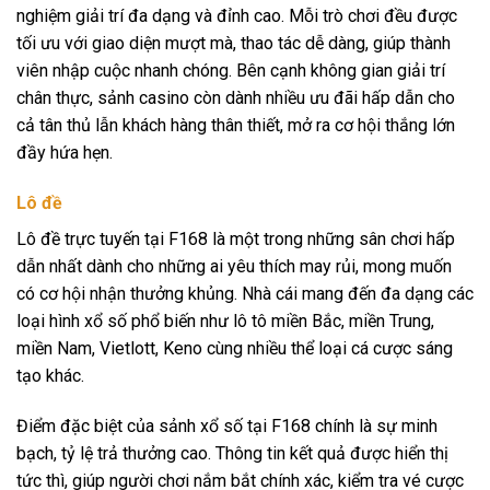
nghiệm giải trí đa dạng và đỉnh cao. Mỗi trò chơi đều được
tối ưu với giao diện mượt mà, thao tác dễ dàng, giúp thành
viên nhập cuộc nhanh chóng. Bên cạnh không gian giải trí
chân thực, sảnh casino còn dành nhiều ưu đãi hấp dẫn cho
cả tân thủ lẫn khách hàng thân thiết, mở ra cơ hội thắng lớn
đầy hứa hẹn.
Lô đề
Lô đề trực tuyến tại F168 là một trong những sân chơi hấp
dẫn nhất dành cho những ai yêu thích may rủi, mong muốn
có cơ hội nhận thưởng khủng. Nhà cái mang đến đa dạng các
loại hình xổ số phổ biến như lô tô miền Bắc, miền Trung,
miền Nam, Vietlott, Keno cùng nhiều thể loại cá cược sáng
tạo khác.
Điểm đặc biệt của sảnh xổ số tại F168 chính là sự minh
bạch, tỷ lệ trả thưởng cao. Thông tin kết quả được hiển thị
tức thì, giúp người chơi nắm bắt chính xác, kiểm tra vé cược