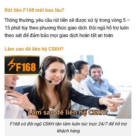
Rút tiền F168 mất bao lâu?
Thông thường, yêu cầu rút tiền sẽ được xử lý trong vòng 5 –
15 phút tùy theo phương thức giao dịch. Đội ngũ hỗ trợ luôn
theo sát để đảm bảo mọi giao dịch hoàn tất an toàn.
Làm sao để liên hệ CSKH?
F168 có đội ngũ CSKH tận tâm luôn túc trực 24/7 để hỗ trợ
khách hàng