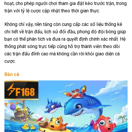
hoạt, cho phép người chơi tham gia đặt kèo trước trận, trong
trận với tỷ lệ cược cập nhật theo thời gian thực.
Không chỉ vậy, nền tảng còn cung cấp các số liệu thống kê
chi tiết về trận đấu, lịch sử đối đầu, phong độ đội bóng giúp
bạn có thể phân tích và đưa ra quyết định chính xác nhất. Hệ
thống phát sóng trực tiếp cũng hỗ trợ thành viên theo dõi
các trận đấu đỉnh cao mà không cần rời khỏi giao diện cá
cược.
Bắn cá