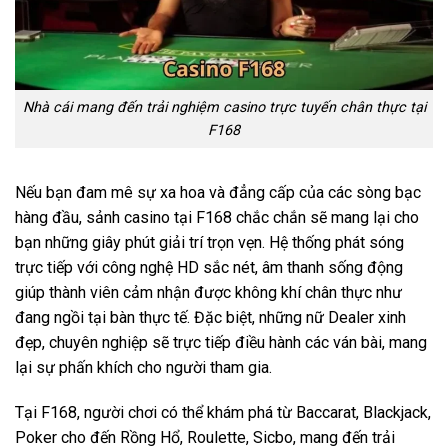
Nhà cái mang đến trải nghiệm casino trực tuyến chân thực tại
F168
Nếu bạn đam mê sự xa hoa và đẳng cấp của các sòng bạc
hàng đầu, sảnh casino tại F168 chắc chắn sẽ mang lại cho
bạn những giây phút giải trí trọn vẹn. Hệ thống phát sóng
trực tiếp với công nghệ HD sắc nét, âm thanh sống động
giúp thành viên cảm nhận được không khí chân thực như
đang ngồi tại bàn thực tế. Đặc biệt, những nữ Dealer xinh
đẹp, chuyên nghiệp sẽ trực tiếp điều hành các ván bài, mang
lại sự phấn khích cho người tham gia.
Tại F168, người chơi có thể khám phá từ Baccarat, Blackjack,
Poker cho đến Rồng Hổ, Roulette, Sicbo, mang đến trải