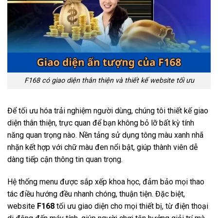
F168 có giao diện thân thiện và thiết kế website tối ưu
Để tối ưu hóa trải nghiệm người dùng, chúng tôi thiết kế giao
diện thân thiện, trực quan để bạn không bỏ lỡ bất kỳ tính
năng quan trọng nào. Nền tảng sử dụng tông màu xanh nhã
nhặn kết hợp với chữ màu đen nổi bật, giúp thành viên dễ
dàng tiếp cận thông tin quan trọng.
Hệ thống menu được sắp xếp khoa học, đảm bảo mọi thao
tác điều hướng đều nhanh chóng, thuận tiện. Đặc biệt,
website
F168
tối ưu giao diện cho mọi thiết bị, từ điện thoại