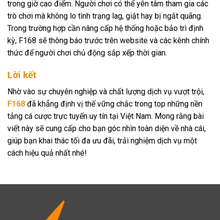
trong giờ cao điểm. Người chơi có thể yên tâm tham gia các
trò chơi mà không lo tình trạng lag, giật hay bị ngắt quãng.
Trong trường hợp cần nâng cấp hệ thống hoặc bảo trì định
kỳ, F168 sẽ thông báo trước trên website và các kênh chính
thức để người chơi chủ động sắp xếp thời gian.
Lời kết
Nhờ vào sự chuyên nghiệp và chất lượng dịch vụ vượt trội,
F168
đã khẳng định vị thế vững chắc trong top những nền
tảng cá cược trực tuyến uy tín tại Việt Nam. Mong rằng bài
viết này sẽ cung cấp cho bạn góc nhìn toàn diện về nhà cái,
giúp bạn khai thác tối đa ưu đãi, trải nghiệm dịch vụ một
cách hiệu quả nhất nhé!