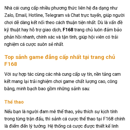
Nhà cái cung cấp nhiều phương thức liên hệ đa dạng như
Zalo, Email, Hotline, Telegram và Chat trực tuyến, giúp người
chơi dễ dàng kết nối theo cách thuận tiện nhất. Dù là vấn đề
kỹ thuật hay hỗ trợ giao dịch,
F168
trang chủ luôn đảm bảo
phản hồi nhanh, chính xác và tận tình, giúp hội viên có trải
nghiệm cá cược suôn sẻ nhất.
Top sảnh game đẳng cấp nhất tại trang chủ
F168
Với sự hợp tác cùng các nhà cung cấp uy tín, nền tảng cam
kết mang lại trải nghiệm chơi game chất lượng cao, công
bằng, minh bạch bao gồm những sảnh sau:
Thể thao
Nếu bạn là người đam mê thể thao, yêu thích sự kịch tính
trong từng trận đấu, thì sảnh cá cược thể thao tại F168 chính
là điểm đến lý tưởng. Hệ thống cá cược được thiết kế linh