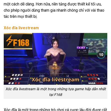
một cách dễ dàng. Hơn nữa, nền tảng được thiết kế tối ưu,
cho phép người dùng tham gia nhanh chóng chỉ với vài thao
tác trên mọi thiết bị.
Xóc đĩa livestream
Xóc đĩa livestream là một trong những tựa game hấp dẫn nhất
tại F168
Xóc đĩa là một trong những trò chơi cá cược lâu đời được rất