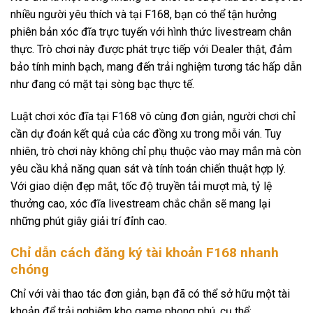
nhiều người yêu thích và tại F168, bạn có thể tận hưởng
phiên bản xóc đĩa trực tuyến với hình thức livestream chân
thực. Trò chơi này được phát trực tiếp với Dealer thật, đảm
bảo tính minh bạch, mang đến trải nghiệm tương tác hấp dẫn
như đang có mặt tại sòng bạc thực tế.
Luật chơi xóc đĩa tại F168 vô cùng đơn giản, người chơi chỉ
cần dự đoán kết quả của các đồng xu trong mỗi ván. Tuy
nhiên, trò chơi này không chỉ phụ thuộc vào may mắn mà còn
yêu cầu khả năng quan sát và tính toán chiến thuật hợp lý.
Với giao diện đẹp mắt, tốc độ truyền tải mượt mà, tỷ lệ
thưởng cao, xóc đĩa livestream chắc chắn sẽ mang lại
những phút giây giải trí đỉnh cao.
Chỉ dẫn cách đăng ký tài khoản F168 nhanh
chóng
Chỉ với vài thao tác đơn giản, bạn đã có thể sở hữu một tài
khoản để trải nghiệm kho game phong phú, cụ thể: