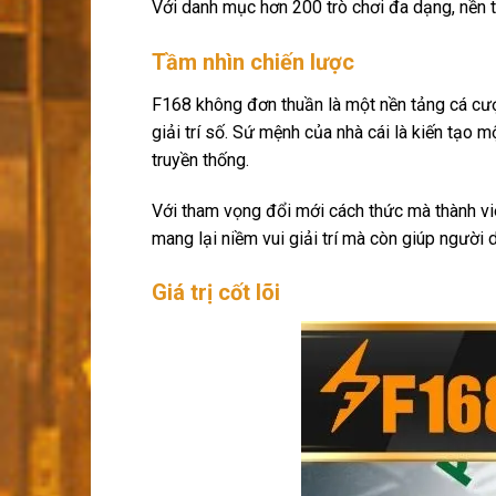
Với danh mục hơn 200 trò chơi đa dạng, nền 
Tầm nhìn chiến lược
F168 không đơn thuần là một nền tảng cá cượ
giải trí số. Sứ mệnh của nhà cái là kiến tạo 
truyền thống.
Với tham vọng đổi mới cách thức mà thành viê
mang lại niềm vui giải trí mà còn giúp người 
Giá trị cốt lõi