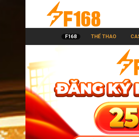
Bỏ
qua
nội
dung
F168
THỂ THAO
CA