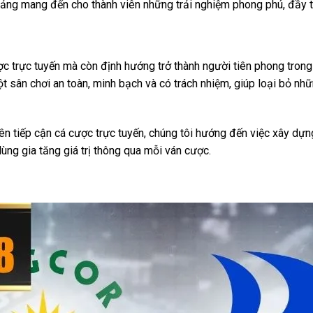
tảng mang đến cho thành viên những trải nghiệm phong phú, đầy th
c trực tuyến mà còn định hướng trở thành người tiên phong trong 
một sân chơi an toàn, minh bạch và có trách nhiệm, giúp loại bỏ nh
n tiếp cận cá cược trực tuyến, chúng tôi hướng đến việc xây dựng 
dùng gia tăng giá trị thông qua mỗi ván cược.