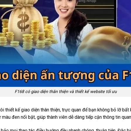
F168 có giao diện thân thiện và thiết kế website tối ưu
ôi thiết kế giao diện thân thiện, trực quan để bạn không bỏ lỡ bất
màu đen nổi bật, giúp thành viên dễ dàng tiếp cận thông tin quan
ảo mọi thao tác điều hướng đều nhanh chóng, thuận tiện. Đặc bi