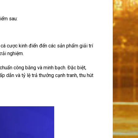
điểm sau:
cá cược kinh điển đến các sản phẩm giải trí
trải nghiệm.
 chuẩn công bằng và minh bạch. Đặc biệt,
 dẫn và tỷ lệ trả thưởng cạnh tranh, thu hút