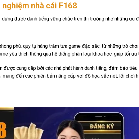
i nghiệm nhà cái F168
ạo dựng được danh tiếng vững chắc trên thị trường nhờ những ưu 
phong phú, quy tụ hàng trăm tựa game đặc sắc, từ những trò chơi 
me yêu thích thông qua hệ thống phân loại khoa học, giúp tối ưu 
òn được cung cấp bởi các nhà phát hành danh tiếng, đảm bảo tiêu
 mang đến các phiên bản nâng cấp với đồ họa sắc nét, lối chơi hấp