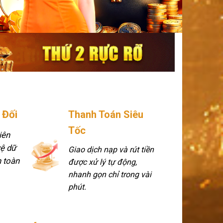
 Đối
Thanh Toán Siêu
Tốc
iên
vệ dữ
Giao dịch nạp và rút tiền
n toàn
được xử lý tự động,
nhanh gọn chỉ trong vài
phút.