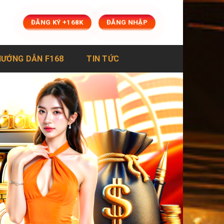
ĐĂNG KÝ +168K
ĐĂNG NHẬP
HƯỚNG DẪN F168
TIN TỨC