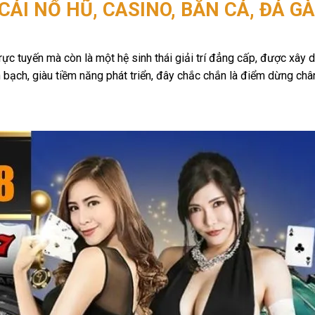
 CÁI NỔ HŨ, CASINO, BẮN CÁ, ĐÁ GÀ
ực tuyến mà còn là một hệ sinh thái giải trí đẳng cấp, được xây 
h bạch, giàu tiềm năng phát triển, đây chắc chắn là điểm dừng châ