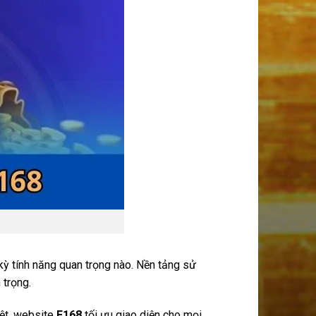
 kỳ tính năng quan trọng nào. Nền tảng sử
 trọng.
ệt, website
F168
tối ưu giao diện cho mọi