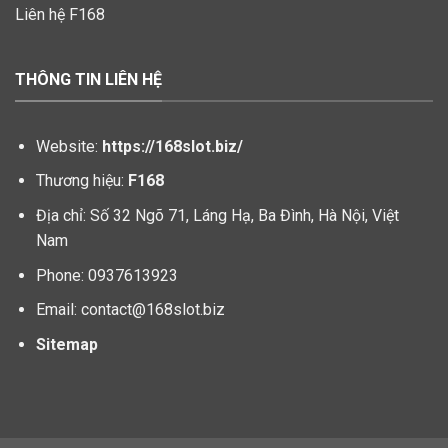
Liên hệ F168
THÔNG TIN LIÊN HỆ
Website:
https://168slot.biz/
Thương hiệu:
F168
Địa chỉ: Số 32 Ngõ 71, Láng Hạ, Ba Đình, Hà Nội, Việt
Nam
Phone: 0937613923
Email:
contact@168slot.biz
Sitemap