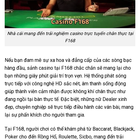
Nhà cái mang đến trải nghiệm casino trực tuyến chân thực tại
F168
Nếu bạn đam mê sự xa hoa và đẳng cấp của các sòng bạc
hàng đầu, sảnh casino tại F168 chắc chắn sẽ mang lại cho
bạn những giây phút giải trí trọn vẹn. Hệ thống phát sóng
trực tiếp với công nghệ HD sắc nét, âm thanh sống động
giúp thành viên cảm nhận được không khí chân thực như
đang ngồi tại bàn thực tế. Đặc biệt, những nữ Dealer xinh
đẹp, chuyên nghiệp sẽ trực tiếp điều hành các ván bài, mang
lại sự phấn khích cho người tham gia.
Tại F168, người chơi có thể khám phá từ Baccarat, Blackjack,
Poker cho đến Rồng Hổ, Roulette, Sicbo, mang đến trải