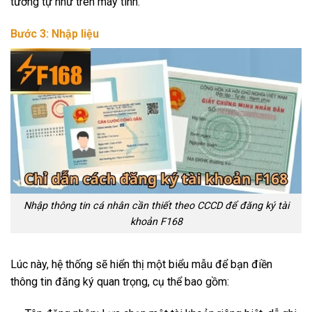
tương tự như trên máy tính.
Bước 3: Nhập liệu
Nhập thông tin cá nhân cần thiết theo CCCD để đăng ký tài
khoản F168
Lúc này, hệ thống sẽ hiển thị một biểu mẫu để bạn điền
thông tin đăng ký quan trọng, cụ thể bao gồm: