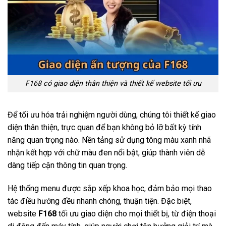
F168 có giao diện thân thiện và thiết kế website tối ưu
Để tối ưu hóa trải nghiệm người dùng, chúng tôi thiết kế giao
diện thân thiện, trực quan để bạn không bỏ lỡ bất kỳ tính
năng quan trọng nào. Nền tảng sử dụng tông màu xanh nhã
nhặn kết hợp với chữ màu đen nổi bật, giúp thành viên dễ
dàng tiếp cận thông tin quan trọng.
Hệ thống menu được sắp xếp khoa học, đảm bảo mọi thao
tác điều hướng đều nhanh chóng, thuận tiện. Đặc biệt,
website
F168
tối ưu giao diện cho mọi thiết bị, từ điện thoại