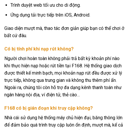
Trình duyệt web tối ưu cho di động.
Ứng dụng tải trực tiếp trên iOS, Android.
Giao diện mượt mà, thao tác đơn giản giúp bạn có thể chơi ở
bất cứ đâu.
Có bị tính phí khi nạp rút không?
Người chơi hoàn toàn không phải trả bất kỳ khoản phí nào
khi thực hiện nạp hoặc rút tiền tại F168. Hệ thống giao dịch
được thiết kế minh bạch, mọi khoản nạp rút đều được xử lý
trực tiếp, không qua trung gian và không thu thêm phí ẩn.
Ngoài ra, chúng tôi còn hỗ trợ đa dạng kênh thanh toán như
ngân hàng nội địa, ví điện tử, thẻ cào…
F168 có bị gián đoạn khi truy cập không?
Nhà cái sử dụng hệ thống máy chủ hiện đại, băng thông lớn
để đảm bảo quá trình truy cập luôn ổn định, mượt mà, kể cả