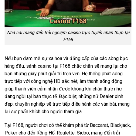
Nhà cái mang đến trải nghiệm casino trực tuyến chân thực tại
F168
Nếu bạn đam mê sự xa hoa và đẳng cấp của các sòng bạc
hàng đầu, sảnh casino tại F168 chắc chắn sẽ mang lại cho
bạn những giây phút giải trí trọn vẹn. Hệ thống phát sóng
trực tiếp với công nghệ HD sắc nét, âm thanh sống động
giúp thành viên cảm nhận được không khí chân thực như
đang ngồi tại bàn thực tế. Đặc biệt, những nữ Dealer xinh
đẹp, chuyên nghiệp sẽ trực tiếp điều hành các ván bài, mang
lại sự phấn khích cho người tham gia.
Tại F168, người chơi có thể khám phá từ Baccarat, Blackjack,
Poker cho đến Rồng Hổ, Roulette, Sicbo, mang đến trải