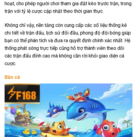
hoạt, cho phép người chơi tham gia đặt kèo trước trận, trong
trận với tỷ lệ cược cập nhật theo thời gian thực.
Không chỉ vậy, nền tảng còn cung cấp các số liệu thống kê
chi tiết về trận đấu, lịch sử đối đầu, phong độ đội bóng giúp
bạn có thể phân tích và đưa ra quyết định chính xác nhất. Hệ
thống phát sóng trực tiếp cũng hỗ trợ thành viên theo dõi
các trận đấu đỉnh cao mà không cần rời khỏi giao diện cá
cược.
Bắn cá