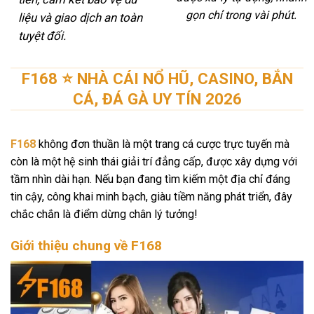
gọn chỉ trong vài phút.
liệu và giao dịch an toàn
tuyệt đối.
F168 ⭐️ NHÀ CÁI NỔ HŨ, CASINO, BẮN
CÁ, ĐÁ GÀ UY TÍN 2026
F168
không đơn thuần là một trang cá cược trực tuyến mà
còn là một hệ sinh thái giải trí đẳng cấp, được xây dựng với
tầm nhìn dài hạn. Nếu bạn đang tìm kiếm một địa chỉ đáng
tin cậy, công khai minh bạch, giàu tiềm năng phát triển, đây
chắc chắn là điểm dừng chân lý tưởng!
Giới thiệu chung về F168