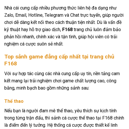
Nhà cái cung cấp nhiều phương thức liên hệ đa dạng như
Zalo, Email, Hotline, Telegram và Chat trực tuyến, giúp người
chơi dễ dàng kết nối theo cách thuận tiện nhất. Dù là vấn đề
kỹ thuật hay hỗ trợ giao dịch,
F168
trang chủ luôn đảm bảo
phản hồi nhanh, chính xác và tận tình, giúp hội viên có trải
nghiệm cá cược suôn sẻ nhất.
Top sảnh game đẳng cấp nhất tại trang chủ
F168
Với sự hợp tác cùng các nhà cung cấp uy tín, nền tảng cam
kết mang lại trải nghiệm chơi game chất lượng cao, công
bằng, minh bạch bao gồm những sảnh sau:
Thể thao
Nếu bạn là người đam mê thể thao, yêu thích sự kịch tính
trong từng trận đấu, thì sảnh cá cược thể thao tại F168 chính
là điểm đến lý tưởng. Hệ thống cá cược được thiết kế linh