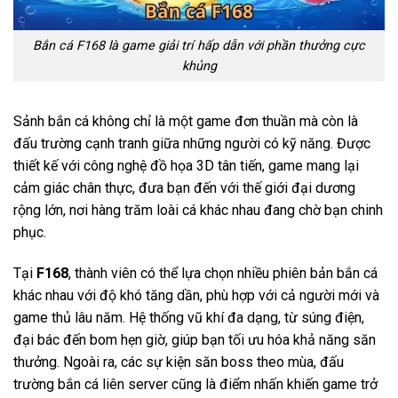
Bắn cá F168 là game giải trí hấp dẫn với phần thưởng cực
khủng
Sảnh bắn cá không chỉ là một game đơn thuần mà còn là
đấu trường cạnh tranh giữa những người có kỹ năng. Được
thiết kế với công nghệ đồ họa 3D tân tiến, game mang lại
cảm giác chân thực, đưa bạn đến với thế giới đại dương
rộng lớn, nơi hàng trăm loài cá khác nhau đang chờ bạn chinh
phục.
Tại
F168
, thành viên có thể lựa chọn nhiều phiên bản bắn cá
khác nhau với độ khó tăng dần, phù hợp với cả người mới và
game thủ lâu năm. Hệ thống vũ khí đa dạng, từ súng điện,
đại bác đến bom hẹn giờ, giúp bạn tối ưu hóa khả năng săn
thưởng. Ngoài ra, các sự kiện săn boss theo mùa, đấu
trường bắn cá liên server cũng là điểm nhấn khiến game trở