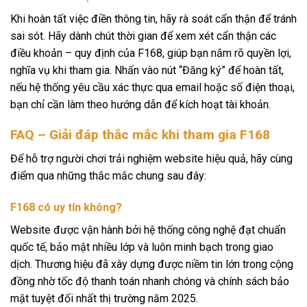
Khi hoàn tất việc điền thông tin, hãy rà soát cẩn thận để tránh
sai sót. Hãy dành chút thời gian để xem xét cẩn thận các
điều khoản – quy định của F168, giúp bạn nắm rõ quyền lợi,
nghĩa vụ khi tham gia. Nhấn vào nút “Đăng ký” để hoàn tất,
nếu hệ thống yêu cầu xác thực qua email hoặc số điện thoại,
bạn chỉ cần làm theo hướng dẫn để kích hoạt tài khoản.
FAQ – Giải đáp thắc mắc khi tham gia F168
Để hỗ trợ người chơi trải nghiệm website hiệu quả, hãy cùng
điểm qua những thắc mắc chung sau đây:
F168 có uy tín không?
Website được vận hành bởi hệ thống công nghệ đạt chuẩn
quốc tế, bảo mật nhiều lớp và luôn minh bạch trong giao
dịch. Thương hiệu đã xây dựng được niềm tin lớn trong cộng
đồng nhờ tốc độ thanh toán nhanh chóng và chính sách bảo
mật tuyệt đối nhất thị trường năm 2025.