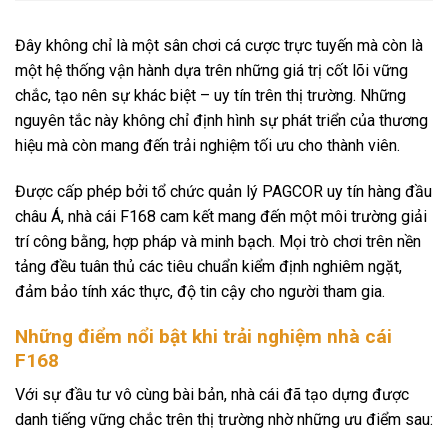
Đây không chỉ là một sân chơi cá cược trực tuyến mà còn là
một hệ thống vận hành dựa trên những giá trị cốt lõi vững
chắc, tạo nên sự khác biệt – uy tín trên thị trường. Những
nguyên tắc này không chỉ định hình sự phát triển của thương
hiệu mà còn mang đến trải nghiệm tối ưu cho thành viên.
Được cấp phép bởi tổ chức quản lý PAGCOR uy tín hàng đầu
châu Á, nhà cái F168 cam kết mang đến một môi trường giải
trí công bằng, hợp pháp và minh bạch. Mọi trò chơi trên nền
tảng đều tuân thủ các tiêu chuẩn kiểm định nghiêm ngặt,
đảm bảo tính xác thực, độ tin cậy cho người tham gia.
Những điểm nổi bật khi trải nghiệm nhà cái
F168
Với sự đầu tư vô cùng bài bản, nhà cái đã tạo dựng được
danh tiếng vững chắc trên thị trường nhờ những ưu điểm sau: